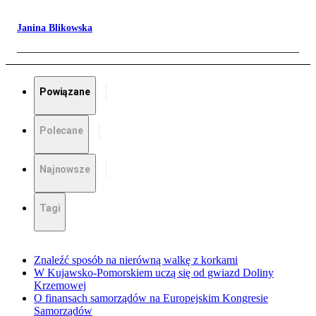
Janina Blikowska
Powiązane
Polecane
Najnowsze
Tagi
Znaleźć sposób na nierówną walkę z korkami
W Kujawsko-Pomorskiem uczą się od gwiazd Doliny
Krzemowej
O finansach samorządów na Europejskim Kongresie
Samorządów