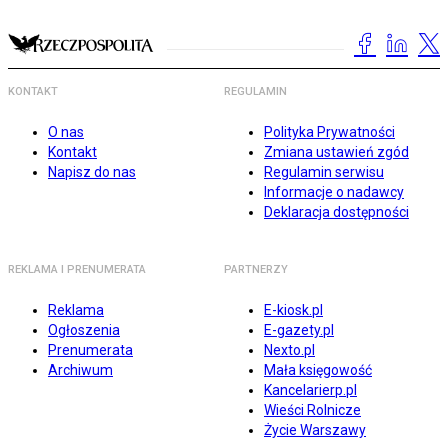
KONTAKT
REGULAMIN
O nas
Polityka Prywatności
Kontakt
Zmiana ustawień zgód
Napisz do nas
Regulamin serwisu
Informacje o nadawcy
Deklaracja dostępności
REKLAMA I PRENUMERATA
PARTNERZY
Reklama
E-kiosk.pl
Ogłoszenia
E-gazety.pl
Prenumerata
Nexto.pl
Archiwum
Mała księgowość
Kancelarierp.pl
Wieści Rolnicze
Życie Warszawy