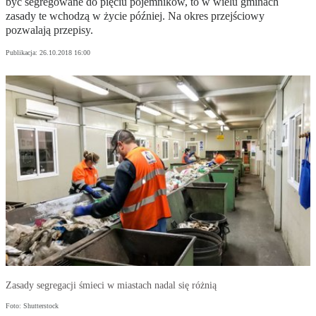
być segregowane do pięciu pojemników, to w wielu gminach
zasady te wchodzą w życie później. Na okres przejściowy
pozwalają przepisy.
Publikacja:
26.10.2018 16:00
Zasady segregacji śmieci w miastach nadal się różnią
Foto: Shutterstock