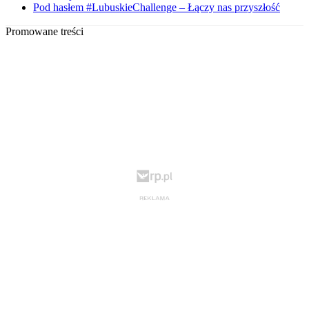
Pod hasłem #LubuskieChallenge – Łączy nas przyszłość
Promowane treści