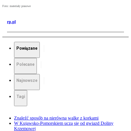
Foto: materiały prasowe
rp.pl
Powiązane
Polecane
Najnowsze
Tagi
Znaleźć sposób na nierówną walkę z korkami
W Kujawsko-Pomorskiem uczą się od gwiazd Doliny
Krzemowej