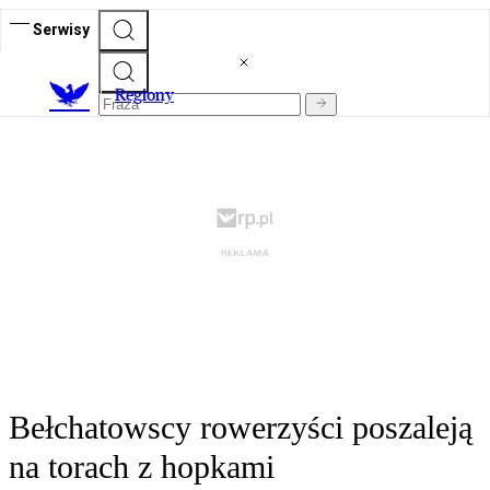
Serwisy
R
egiony
Bełchatowscy rowerzyści poszaleją
na torach z hopkami