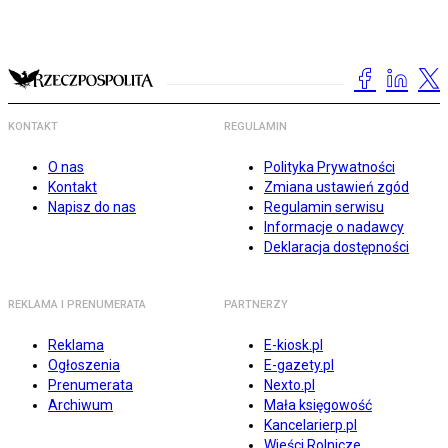
KONTAKT
REGULAMIN
O nas
Polityka Prywatności
Kontakt
Zmiana ustawień zgód
Napisz do nas
Regulamin serwisu
Informacje o nadawcy
Deklaracja dostępności
REKLAMA I PRENUMERATA
PARTNERZY
Reklama
E-kiosk.pl
Ogłoszenia
E-gazety.pl
Prenumerata
Nexto.pl
Archiwum
Mała księgowość
Kancelarierp.pl
Wieści Rolnicze