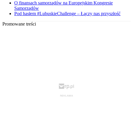
O finansach samorządów na Europejskim Kongresie
Samorządów
Pod hasłem #LubuskieChallenge – Łączy nas przyszłość
Promowane treści