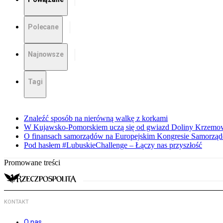
Polecane
Najnowsze
Tagi
Znaleźć sposób na nierówną walkę z korkami
W Kujawsko-Pomorskiem uczą się od gwiazd Doliny Krzemo
O finansach samorządów na Europejskim Kongresie Samorzą
Pod hasłem #LubuskieChallenge – Łączy nas przyszłość
Promowane treści
KONTAKT
O nas