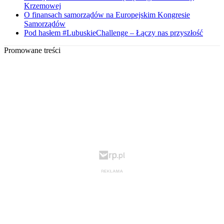
Krzemowej
O finansach samorządów na Europejskim Kongresie
Samorządów
Pod hasłem #LubuskieChallenge – Łączy nas przyszłość
Promowane treści