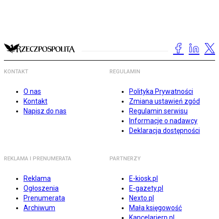
KONTAKT
REGULAMIN
O nas
Polityka Prywatności
Kontakt
Zmiana ustawień zgód
Napisz do nas
Regulamin serwisu
Informacje o nadawcy
Deklaracja dostępności
REKLAMA I PRENUMERATA
PARTNERZY
Reklama
E-kiosk.pl
Ogłoszenia
E-gazety.pl
Prenumerata
Nexto.pl
Archiwum
Mała księgowość
Kancelarierp.pl