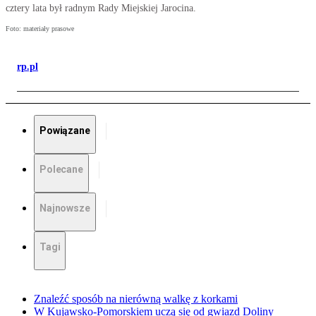
cztery lata był radnym Rady Miejskiej Jarocina.
Foto: materiały prasowe
rp.pl
Powiązane
Polecane
Najnowsze
Tagi
Znaleźć sposób na nierówną walkę z korkami
W Kujawsko-Pomorskiem uczą się od gwiazd Doliny