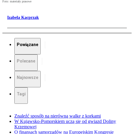
Foto: materiały prasowe
Izabela Kacprzak
Powiązane
Polecane
Najnowsze
Tagi
Znaleźć sposób na nierówną walkę z korkami
W Kujawsko-Pomorskiem uczą się od gwiazd Doliny
Krzemowej
O finansach samorządów na Europejskim Kongresie