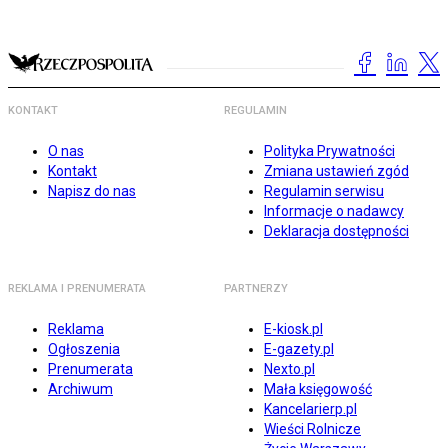
KONTAKT
REGULAMIN
O nas
Polityka Prywatności
Kontakt
Zmiana ustawień zgód
Napisz do nas
Regulamin serwisu
Informacje o nadawcy
Deklaracja dostępności
REKLAMA I PRENUMERATA
PARTNERZY
Reklama
E-kiosk.pl
Ogłoszenia
E-gazety.pl
Prenumerata
Nexto.pl
Archiwum
Mała księgowość
Kancelarierp.pl
Wieści Rolnicze