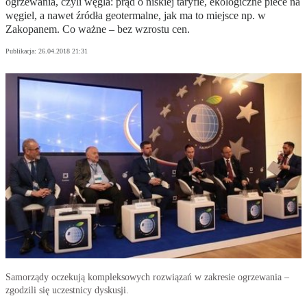
ogrzewania, czyli węgla: prąd o niskiej taryfie, ekologiczne piece na
węgiel, a nawet źródła geotermalne, jak ma to miejsce np. w
Zakopanem. Co ważne – bez wzrostu cen.
Publikacja:
26.04.2018 21:31
Samorządy oczekują kompleksowych rozwiązań w zakresie ogrzewania –
zgodzili się uczestnicy dyskusji.