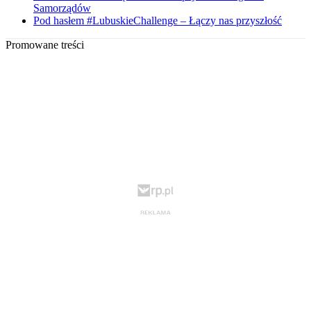
Samorządów
Pod hasłem #LubuskieChallenge – Łączy nas przyszłość
Promowane treści