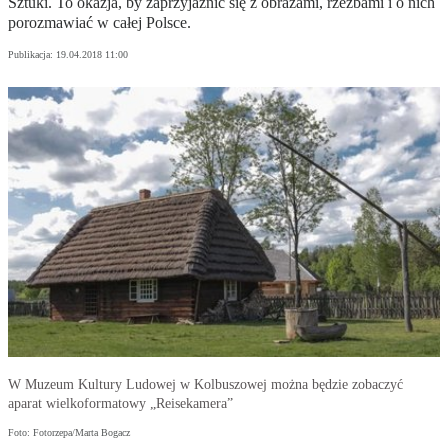
Sztuki. To okazja, by zaprzyjaźnić się z obrazami, rzeźbami i o nich
porozmawiać w całej Polsce.
Publikacja:
19.04.2018 11:00
W Muzeum Kultury Ludowej w Kolbuszowej można będzie zobaczyć
aparat wielkoformatowy „Reisekamera”
Foto: Fotorzepa/Marta Bogacz