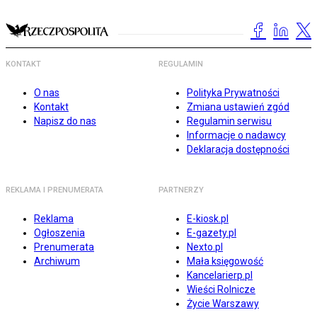
KONTAKT
REGULAMIN
O nas
Polityka Prywatności
Kontakt
Zmiana ustawień zgód
Napisz do nas
Regulamin serwisu
Informacje o nadawcy
Deklaracja dostępności
REKLAMA I PRENUMERATA
PARTNERZY
Reklama
E-kiosk.pl
Ogłoszenia
E-gazety.pl
Prenumerata
Nexto.pl
Archiwum
Mała księgowość
Kancelarierp.pl
Wieści Rolnicze
Życie Warszawy