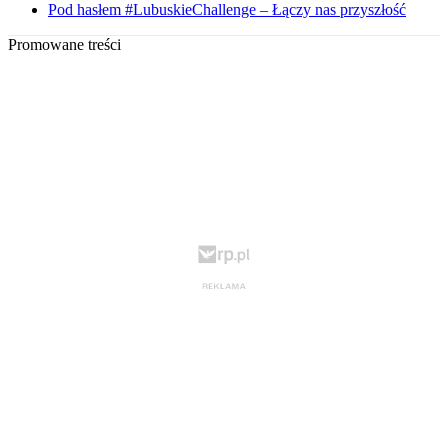
Pod hasłem #LubuskieChallenge – Łączy nas przyszłość
Promowane treści