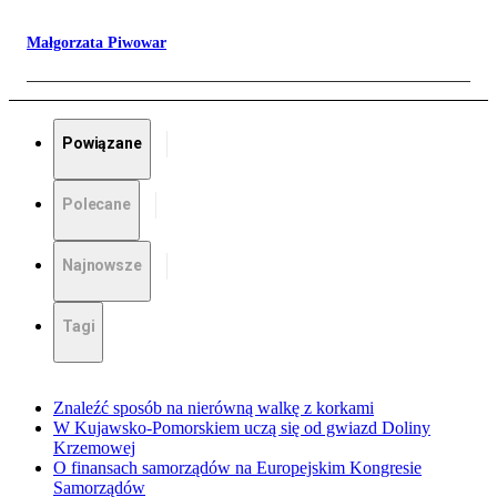
Małgorzata Piwowar
Powiązane
Polecane
Najnowsze
Tagi
Znaleźć sposób na nierówną walkę z korkami
W Kujawsko-Pomorskiem uczą się od gwiazd Doliny
Krzemowej
O finansach samorządów na Europejskim Kongresie
Samorządów