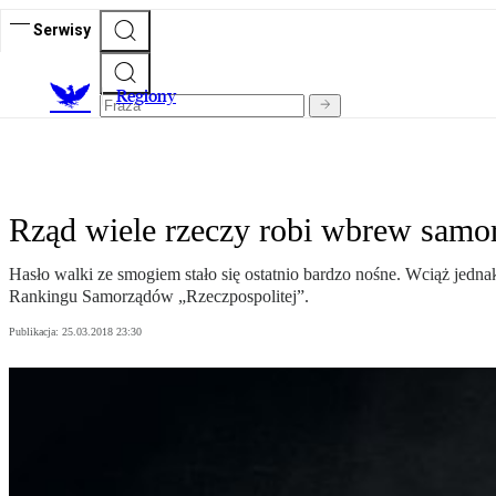
Serwisy
R
egiony
Rząd wiele rzeczy robi wbrew sam
Hasło walki ze smogiem stało się ostatnio bardzo nośne. Wciąż jednak
Rankingu Samorządów „Rzeczpospolitej”.
Publikacja:
25.03.2018 23:30