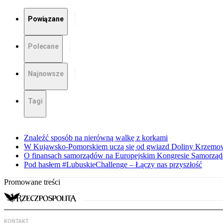
Powiązane
Polecane
Najnowsze
Tagi
Znaleźć sposób na nierówną walkę z korkami
W Kujawsko-Pomorskiem uczą się od gwiazd Doliny Krzemo
O finansach samorządów na Europejskim Kongresie Samorzą
Pod hasłem #LubuskieChallenge – Łączy nas przyszłość
Promowane treści
KONTAKT