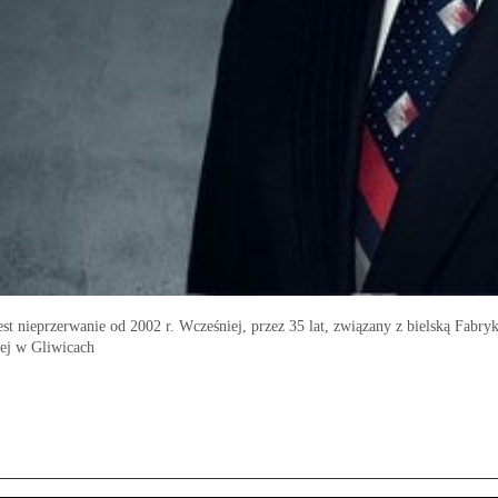
est nieprzerwanie od 2002 r. Wcześniej, przez 35 lat, związany z bielską Fa
iej w Gliwicach