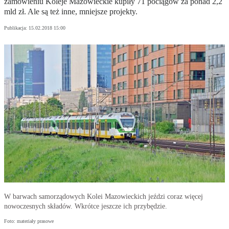
zamówieniu Koleje Mazowieckie kupiły 71 pociągów za ponad 2,2
mld zł. Ale są też inne, mniejsze projekty.
Publikacja:
15.02.2018 15:00
W barwach samorządowych Kolei Mazowieckich jeździ coraz więcej
nowoczesnych składów. Wkrótce jeszcze ich przybędzie.
Foto: materiały prasowe