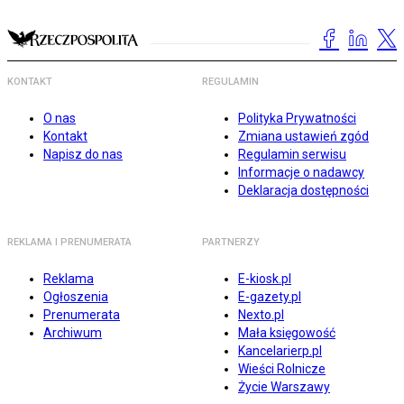
KONTAKT
REGULAMIN
O nas
Polityka Prywatności
Kontakt
Zmiana ustawień zgód
Napisz do nas
Regulamin serwisu
Informacje o nadawcy
Deklaracja dostępności
REKLAMA I PRENUMERATA
PARTNERZY
Reklama
E-kiosk.pl
Ogłoszenia
E-gazety.pl
Prenumerata
Nexto.pl
Archiwum
Mała księgowość
Kancelarierp.pl
Wieści Rolnicze
Życie Warszawy