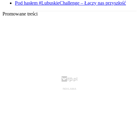
Pod hasłem #LubuskieChallenge – Łączy nas przyszłość
Promowane treści