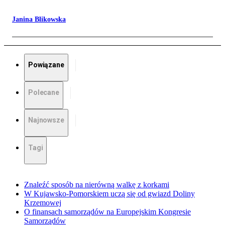
Janina Blikowska
Powiązane
Polecane
Najnowsze
Tagi
Znaleźć sposób na nierówną walkę z korkami
W Kujawsko-Pomorskiem uczą się od gwiazd Doliny
Krzemowej
O finansach samorządów na Europejskim Kongresie
Samorządów