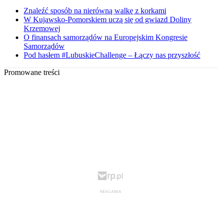
Znaleźć sposób na nierówną walkę z korkami
W Kujawsko-Pomorskiem uczą się od gwiazd Doliny
Krzemowej
O finansach samorządów na Europejskim Kongresie
Samorządów
Pod hasłem #LubuskieChallenge – Łączy nas przyszłość
Promowane treści