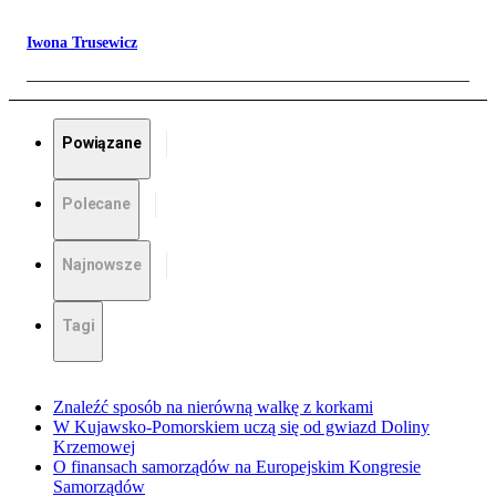
Iwona Trusewicz
Powiązane
Polecane
Najnowsze
Tagi
Znaleźć sposób na nierówną walkę z korkami
W Kujawsko-Pomorskiem uczą się od gwiazd Doliny
Krzemowej
O finansach samorządów na Europejskim Kongresie
Samorządów