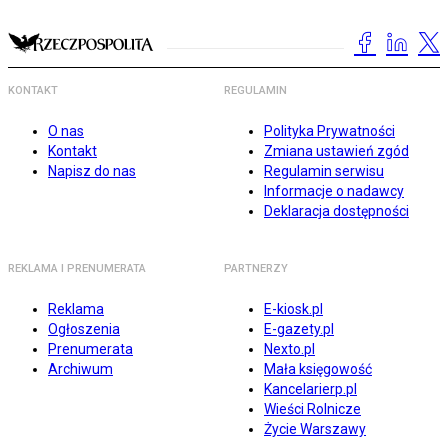
KONTAKT
REGULAMIN
O nas
Polityka Prywatności
Kontakt
Zmiana ustawień zgód
Napisz do nas
Regulamin serwisu
Informacje o nadawcy
Deklaracja dostępności
REKLAMA I PRENUMERATA
PARTNERZY
Reklama
E-kiosk.pl
Ogłoszenia
E-gazety.pl
Prenumerata
Nexto.pl
Archiwum
Mała księgowość
Kancelarierp.pl
Wieści Rolnicze
Życie Warszawy