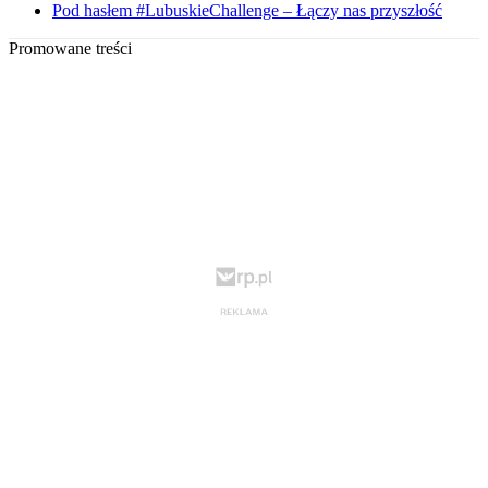
Pod hasłem #LubuskieChallenge – Łączy nas przyszłość
Promowane treści