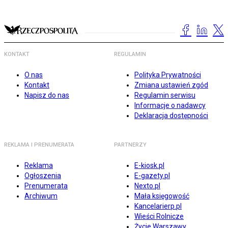
KONTAKT
REGULAMIN
O nas
Polityka Prywatności
Kontakt
Zmiana ustawień zgód
Napisz do nas
Regulamin serwisu
Informacje o nadawcy
Deklaracja dostępności
REKLAMA I PRENUMERATA
PARTNERZY
Reklama
E-kiosk.pl
Ogłoszenia
E-gazety.pl
Prenumerata
Nexto.pl
Archiwum
Mała księgowość
Kancelarierp.pl
Wieści Rolnicze
Życie Warszawy