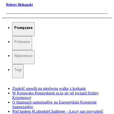
Robert Biskupski
Powiązane
Polecane
Najnowsze
Tagi
Znaleźć sposób na nierówną walkę z korkami
W Kujawsko-Pomorskiem uczą się od gwiazd Doliny
Krzemowej
O finansach samorządów na Europejskim Kongresie
Samorządów
Pod hasłem #LubuskieChallenge – Łączy nas przyszłość