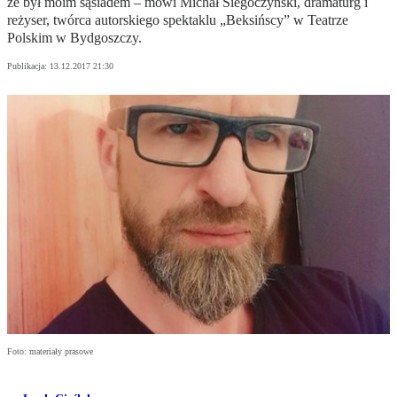
że był moim sąsiadem – mówi Michał Siegoczyński, dramaturg i
reżyser, twórca autorskiego spektaklu „Beksińscy” w Teatrze
Polskim w Bydgoszczy.
Publikacja:
13.12.2017 21:30
Foto: materiały prasowe