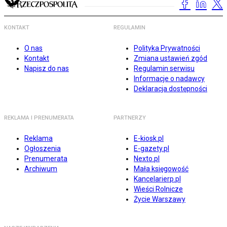
KONTAKT
REGULAMIN
O nas
Polityka Prywatności
Kontakt
Zmiana ustawień zgód
Napisz do nas
Regulamin serwisu
Informacje o nadawcy
Deklaracja dostępności
REKLAMA I PRENUMERATA
PARTNERZY
Reklama
E-kiosk.pl
Ogłoszenia
E-gazety.pl
Prenumerata
Nexto.pl
Archiwum
Mała księgowość
Kancelarierp.pl
Wieści Rolnicze
Życie Warszawy