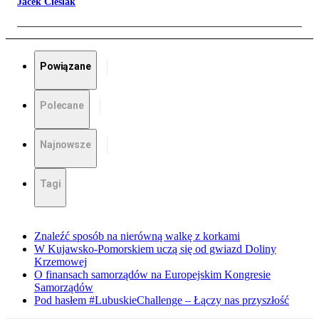
Jacek Cieślak
Powiązane
Polecane
Najnowsze
Tagi
Znaleźć sposób na nierówną walkę z korkami
W Kujawsko-Pomorskiem uczą się od gwiazd Doliny
Krzemowej
O finansach samorządów na Europejskim Kongresie
Samorządów
Pod hasłem #LubuskieChallenge – Łączy nas przyszłość