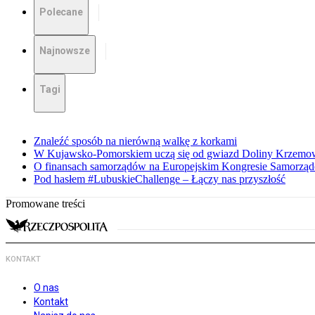
Polecane
Najnowsze
Tagi
Znaleźć sposób na nierówną walkę z korkami
W Kujawsko-Pomorskiem uczą się od gwiazd Doliny Krzemo
O finansach samorządów na Europejskim Kongresie Samorzą
Pod hasłem #LubuskieChallenge – Łączy nas przyszłość
Promowane treści
KONTAKT
O nas
Kontakt