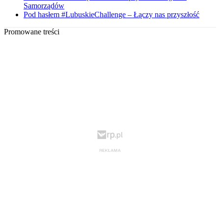
Samorządów
Pod hasłem #LubuskieChallenge – Łączy nas przyszłość
Promowane treści