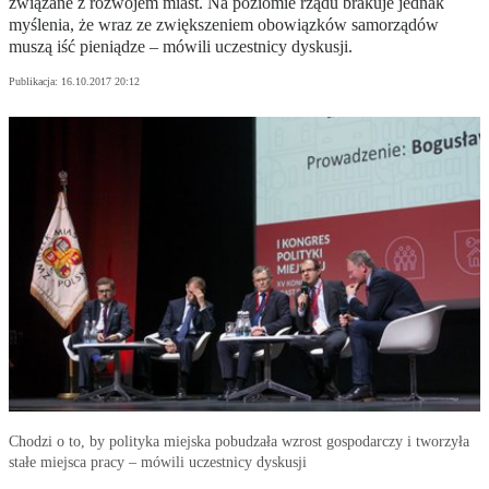
związane z rozwojem miast. Na poziomie rządu brakuje jednak
myślenia, że wraz ze zwiększeniem obowiązków samorządów
muszą iść pieniądze – mówili uczestnicy dyskusji.
Publikacja:
16.10.2017 20:12
Chodzi o to, by polityka miejska pobudzała wzrost gospodarczy i tworzyła
stałe miejsca pracy – mówili uczestnicy dyskusji