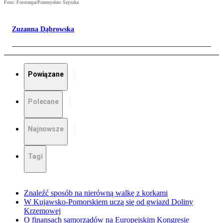
Foto: Fotorzepa/Przemysław Szyszka
Zuzanna Dąbrowska
Powiązane
Polecane
Najnowsze
Tagi
Znaleźć sposób na nierówną walkę z korkami
W Kujawsko-Pomorskiem uczą się od gwiazd Doliny
Krzemowej
O finansach samorządów na Europejskim Kongresie