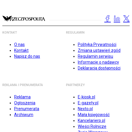
KONTAKT
REGULAMIN
O nas
Polityka Prywatności
Kontakt
Zmiana ustawień zgód
Napisz do nas
Regulamin serwisu
Informacje o nadawcy
Deklaracja dostępności
REKLAMA I PRENUMERATA
PARTNERZY
Reklama
E-kiosk.pl
Ogłoszenia
E-gazety.pl
Prenumerata
Nexto.pl
Archiwum
Mała księgowość
Kancelarierp.pl
Wieści Rolnicze