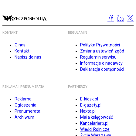
KONTAKT
REGULAMIN
O nas
Polityka Prywatności
Kontakt
Zmiana ustawień zgód
Napisz do nas
Regulamin serwisu
Informacje o nadawcy
Deklaracja dostępności
REKLAMA I PRENUMERATA
PARTNERZY
Reklama
E-kiosk.pl
Ogłoszenia
E-gazety.pl
Prenumerata
Nexto.pl
Archiwum
Mała księgowość
Kancelarierp.pl
Wieści Rolnicze
Życie Warszawy