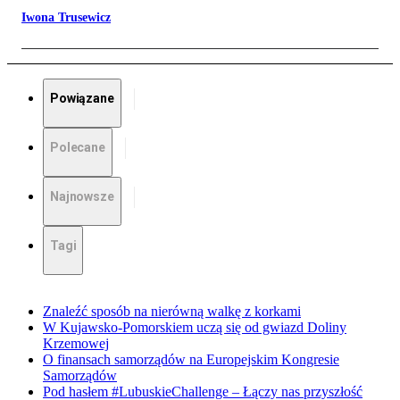
Iwona Trusewicz
Powiązane
Polecane
Najnowsze
Tagi
Znaleźć sposób na nierówną walkę z korkami
W Kujawsko-Pomorskiem uczą się od gwiazd Doliny
Krzemowej
O finansach samorządów na Europejskim Kongresie
Samorządów
Pod hasłem #LubuskieChallenge – Łączy nas przyszłość