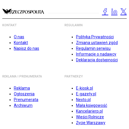
KONTAKT
REGULAMIN
O nas
Polityka Prywatności
Kontakt
Zmiana ustawień zgód
Napisz do nas
Regulamin serwisu
Informacje o nadawcy
Deklaracja dostępności
REKLAMA I PRENUMERATA
PARTNERZY
Reklama
E-kiosk.pl
Ogłoszenia
E-gazety.pl
Prenumerata
Nexto.pl
Archiwum
Mała księgowość
Kancelarierp.pl
Wieści Rolnicze
Życie Warszawy