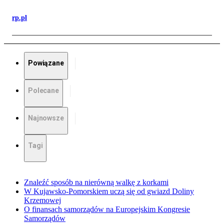
rp.pl
Powiązane
Polecane
Najnowsze
Tagi
Znaleźć sposób na nierówną walkę z korkami
W Kujawsko-Pomorskiem uczą się od gwiazd Doliny
Krzemowej
O finansach samorządów na Europejskim Kongresie
Samorządów