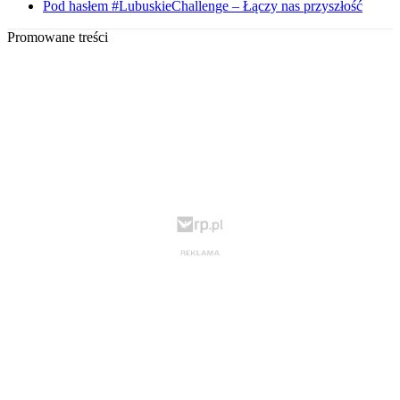
Pod hasłem #LubuskieChallenge – Łączy nas przyszłość
Promowane treści