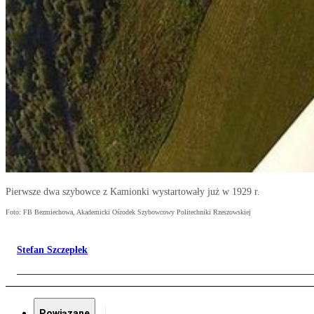
Pierwsze dwa szybowce z Kamionki wystartowały już w 1929 r.
Foto: FB Bezmiechowa, Akademicki Ośrodek Szybowcowy Politechniki Rzeszowskiej
Stefan Szczepłek
Powiązane