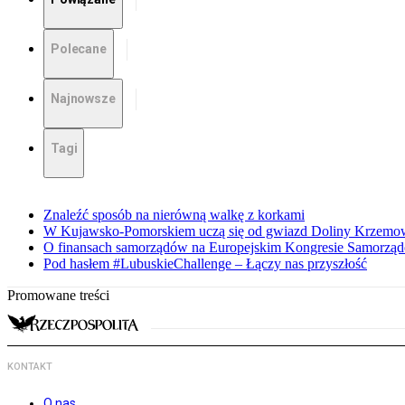
Polecane
Najnowsze
Tagi
Znaleźć sposób na nierówną walkę z korkami
W Kujawsko-Pomorskiem uczą się od gwiazd Doliny Krzemo
O finansach samorządów na Europejskim Kongresie Samorzą
Pod hasłem #LubuskieChallenge – Łączy nas przyszłość
Promowane treści
KONTAKT
O nas