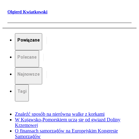
Olgierd Kwiatkowski
Powiązane
Polecane
Najnowsze
Tagi
Znaleźć sposób na nierówną walkę z korkami
W Kujawsko-Pomorskiem uczą się od gwiazd Doliny
Krzemowej
O finansach samorządów na Europejskim Kongresie
Samorządów