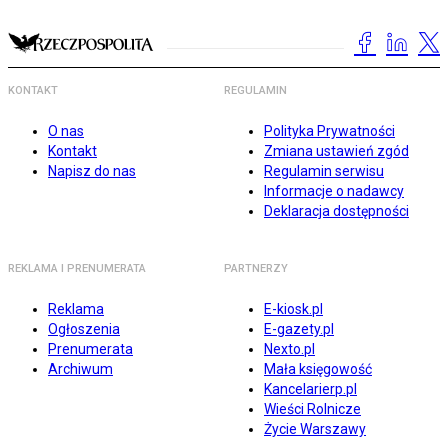
KONTAKT
REGULAMIN
O nas
Polityka Prywatności
Kontakt
Zmiana ustawień zgód
Napisz do nas
Regulamin serwisu
Informacje o nadawcy
Deklaracja dostępności
REKLAMA I PRENUMERATA
PARTNERZY
Reklama
E-kiosk.pl
Ogłoszenia
E-gazety.pl
Prenumerata
Nexto.pl
Archiwum
Mała księgowość
Kancelarierp.pl
Wieści Rolnicze
Życie Warszawy