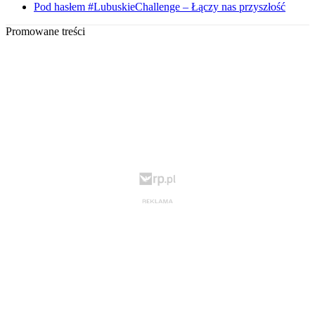
Pod hasłem #LubuskieChallenge – Łączy nas przyszłość
Promowane treści