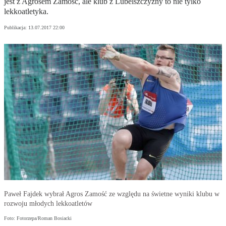
jest z Agrosem Zamość, ale klub z Lubelszczyzny to nie tylko
lekkoatletyka.
Publikacja:
13.07.2017 22:00
Paweł Fajdek wybrał Agros Zamość ze względu na świetne wyniki klubu w
rozwoju młodych lekkoatletów
Foto: Fotorzepa/Roman Bosiacki