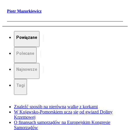
Piotr Mazurkiewicz
Powiązane
Polecane
Najnowsze
Tagi
Znaleźć sposób na nierówną walkę z korkami
W Kujawsko-Pomorskiem uczą się od gwiazd Doliny
Krzemowej
O finansach samorządów na Europejskim Kongresie
Samorządów