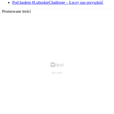
Pod hasłem #LubuskieChallenge – Łączy nas przyszłość
Promowane treści