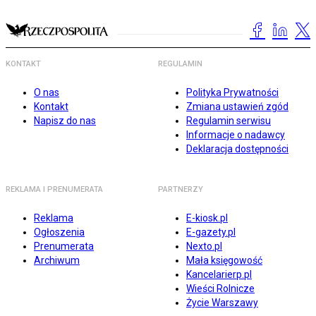
KONTAKT
REGULAMIN
O nas
Polityka Prywatności
Kontakt
Zmiana ustawień zgód
Napisz do nas
Regulamin serwisu
Informacje o nadawcy
Deklaracja dostępności
REKLAMA I PRENUMERATA
PARTNERZY
Reklama
E-kiosk.pl
Ogłoszenia
E-gazety.pl
Prenumerata
Nexto.pl
Archiwum
Mała księgowość
Kancelarierp.pl
Wieści Rolnicze
Życie Warszawy