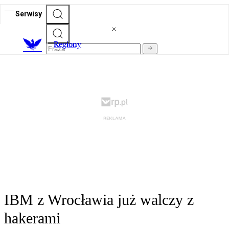
Serwisy
R
egiony
IBM z Wrocławia już walczy z
hakerami