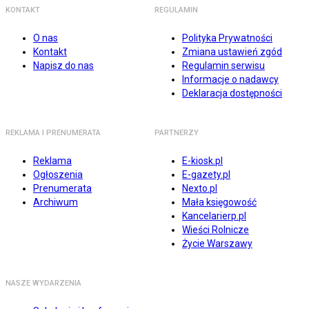
KONTAKT
REGULAMIN
O nas
Polityka Prywatności
Kontakt
Zmiana ustawień zgód
Napisz do nas
Regulamin serwisu
Informacje o nadawcy
Deklaracja dostępności
REKLAMA I PRENUMERATA
PARTNERZY
Reklama
E-kiosk.pl
Ogłoszenia
E-gazety.pl
Prenumerata
Nexto.pl
Archiwum
Mała księgowość
Kancelarierp.pl
Wieści Rolnicze
Życie Warszawy
NASZE WYDARZENIA