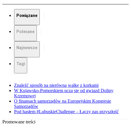
Powiązane
Polecane
Najnowsze
Tagi
Znaleźć sposób na nierówną walkę z korkami
W Kujawsko-Pomorskiem uczą się od gwiazd Doliny
Krzemowej
O finansach samorządów na Europejskim Kongresie
Samorządów
Pod hasłem #LubuskieChallenge – Łączy nas przyszłość
Promowane treści