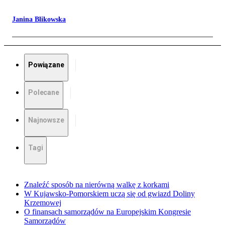
Janina Blikowska
Powiązane
Polecane
Najnowsze
Tagi
Znaleźć sposób na nierówną walkę z korkami
W Kujawsko-Pomorskiem uczą się od gwiazd Doliny
Krzemowej
O finansach samorządów na Europejskim Kongresie
Samorządów