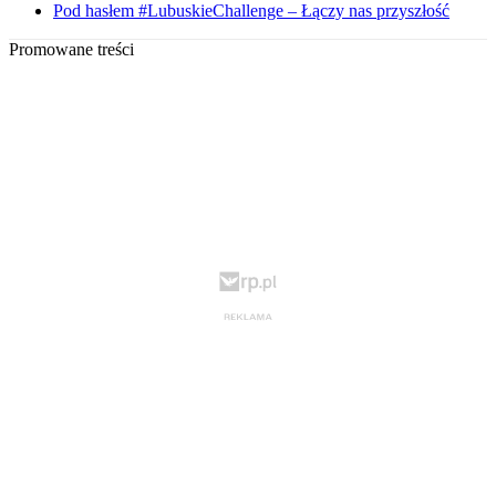
Pod hasłem #LubuskieChallenge – Łączy nas przyszłość
Promowane treści