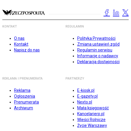
KONTAKT
REGULAMIN
O nas
Polityka Prywatności
Kontakt
Zmiana ustawień zgód
Napisz do nas
Regulamin serwisu
Informacje o nadawcy
Deklaracja dostępności
REKLAMA I PRENUMERATA
PARTNERZY
Reklama
E-kiosk.pl
Ogłoszenia
E-gazety.pl
Prenumerata
Nexto.pl
Archiwum
Mała księgowość
Kancelarierp.pl
Wieści Rolnicze
Życie Warszawy