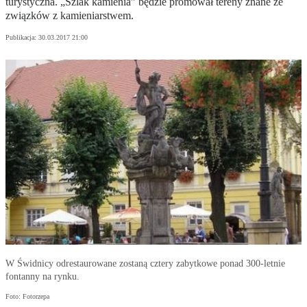
turystyczna. „Szlak kamienia” będzie promował tereny znane ze
związków z kamieniarstwem.
Publikacja:
30.03.2017 21:00
W Świdnicy odrestaurowane zostaną cztery zabytkowe ponad 300-letnie
fontanny na rynku.
Foto: Fotorzepa