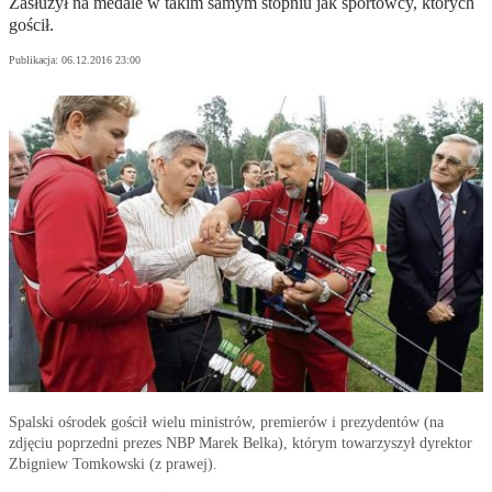
Zasłużył na medale w takim samym stopniu jak sportowcy, których
gościł.
Publikacja:
06.12.2016 23:00
Spalski ośrodek gościł wielu ministrów, premierów i prezydentów (na
zdjęciu poprzedni prezes NBP Marek Belka), którym towarzyszył dyrektor
Zbigniew Tomkowski (z prawej).