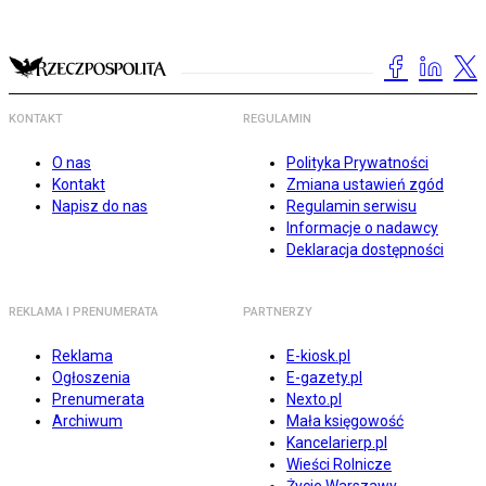
KONTAKT
REGULAMIN
O nas
Polityka Prywatności
Kontakt
Zmiana ustawień zgód
Napisz do nas
Regulamin serwisu
Informacje o nadawcy
Deklaracja dostępności
REKLAMA I PRENUMERATA
PARTNERZY
Reklama
E-kiosk.pl
Ogłoszenia
E-gazety.pl
Prenumerata
Nexto.pl
Archiwum
Mała księgowość
Kancelarierp.pl
Wieści Rolnicze