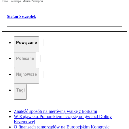
Foto: Fotorzepa, Marian Zubrzycki
Stefan Szczepłek
Powiązane
Polecane
Najnowsze
Tagi
Znaleźć sposób na nierówną walkę z korkami
W Kujawsko-Pomorskiem uczą się od gwiazd Doliny
Krzemowej
O finansach samorządów na Europejskim Kongresie