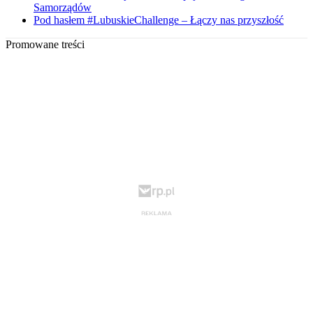
Samorządów
Pod hasłem #LubuskieChallenge – Łączy nas przyszłość
Promowane treści