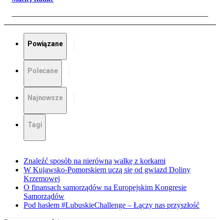
Powiązane
Polecane
Najnowsze
Tagi
Znaleźć sposób na nierówną walkę z korkami
W Kujawsko-Pomorskiem uczą się od gwiazd Doliny
Krzemowej
O finansach samorządów na Europejskim Kongresie
Samorządów
Pod hasłem #LubuskieChallenge – Łączy nas przyszłość