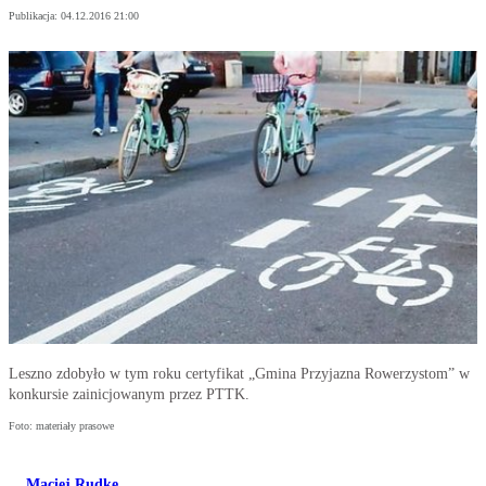
Publikacja:
04.12.2016 21:00
Leszno zdobyło w tym roku certyfikat „Gmina Przyjazna Rowerzystom” w
konkursie zainicjowanym przez PTTK.
Foto: materiały prasowe
Maciej Rudke