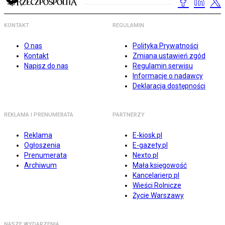
KONTAKT
REGULAMIN
O nas
Polityka Prywatności
Kontakt
Zmiana ustawień zgód
Napisz do nas
Regulamin serwisu
Informacje o nadawcy
Deklaracja dostępności
REKLAMA I PRENUMERATA
PARTNERZY
Reklama
E-kiosk.pl
Ogłoszenia
E-gazety.pl
Prenumerata
Nexto.pl
Archiwum
Mała księgowość
Kancelarierp.pl
Wieści Rolnicze
Życie Warszawy
NASZE WYDARZENIA