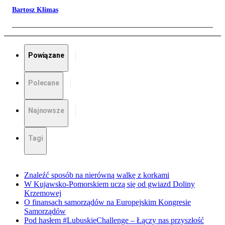
Bartosz Klimas
Powiązane
Polecane
Najnowsze
Tagi
Znaleźć sposób na nierówną walkę z korkami
W Kujawsko-Pomorskiem uczą się od gwiazd Doliny
Krzemowej
O finansach samorządów na Europejskim Kongresie
Samorządów
Pod hasłem #LubuskieChallenge – Łączy nas przyszłość