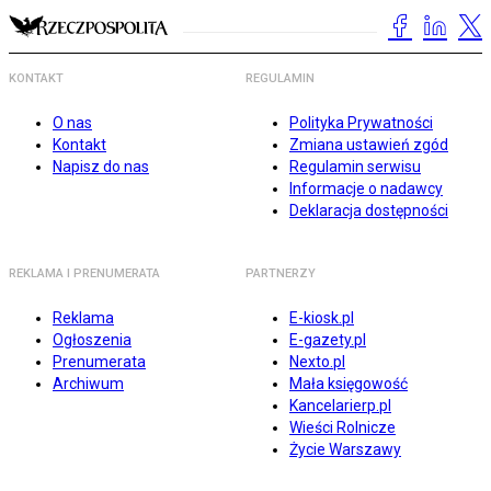
KONTAKT
REGULAMIN
O nas
Polityka Prywatności
Kontakt
Zmiana ustawień zgód
Napisz do nas
Regulamin serwisu
Informacje o nadawcy
Deklaracja dostępności
REKLAMA I PRENUMERATA
PARTNERZY
Reklama
E-kiosk.pl
Ogłoszenia
E-gazety.pl
Prenumerata
Nexto.pl
Archiwum
Mała księgowość
Kancelarierp.pl
Wieści Rolnicze
Życie Warszawy