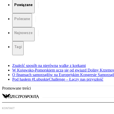
Powiązane
Polecane
Najnowsze
Tagi
Znaleźć sposób na nierówną walkę z korkami
W Kujawsko-Pomorskiem uczą się od gwiazd Doliny Krzemo
O finansach samorządów na Europejskim Kongresie Samorzą
Pod hasłem #LubuskieChallenge – Łączy nas przyszłość
Promowane treści
KONTAKT