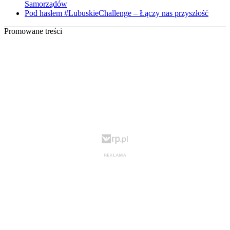
Samorządów
Pod hasłem #LubuskieChallenge – Łączy nas przyszłość
Promowane treści