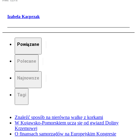
Foto: 123 rf
Izabela Kacprzak
Powiązane
Polecane
Najnowsze
Tagi
Znaleźć sposób na nierówną walkę z korkami
W Kujawsko-Pomorskiem uczą się od gwiazd Doliny
Krzemowej
O finansach samorządów na Europejskim Kongresie