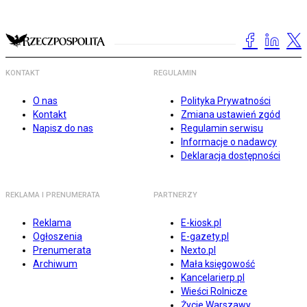
KONTAKT
REGULAMIN
O nas
Polityka Prywatności
Kontakt
Zmiana ustawień zgód
Napisz do nas
Regulamin serwisu
Informacje o nadawcy
Deklaracja dostępności
REKLAMA I PRENUMERATA
PARTNERZY
Reklama
E-kiosk.pl
Ogłoszenia
E-gazety.pl
Prenumerata
Nexto.pl
Archiwum
Mała księgowość
Kancelarierp.pl
Wieści Rolnicze
Życie Warszawy