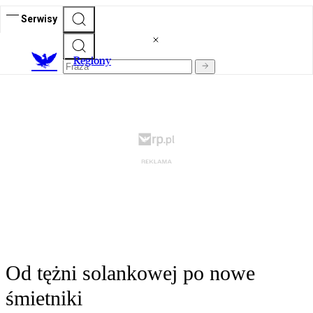
Serwisy
R
egiony
Od tężni solankowej po nowe
śmietniki