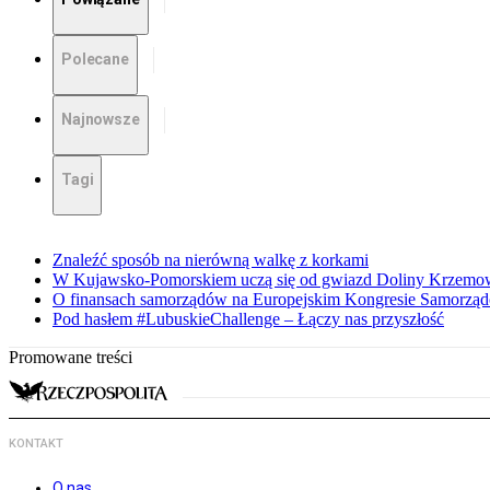
Polecane
Najnowsze
Tagi
Znaleźć sposób na nierówną walkę z korkami
W Kujawsko-Pomorskiem uczą się od gwiazd Doliny Krzemo
O finansach samorządów na Europejskim Kongresie Samorzą
Pod hasłem #LubuskieChallenge – Łączy nas przyszłość
Promowane treści
KONTAKT
O nas