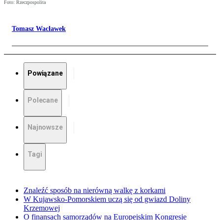
Foto: Rzeczpospolita
Tomasz Wacławek
Powiązane
Polecane
Najnowsze
Tagi
Znaleźć sposób na nierówną walkę z korkami
W Kujawsko-Pomorskiem uczą się od gwiazd Doliny
Krzemowej
O finansach samorządów na Europejskim Kongresie