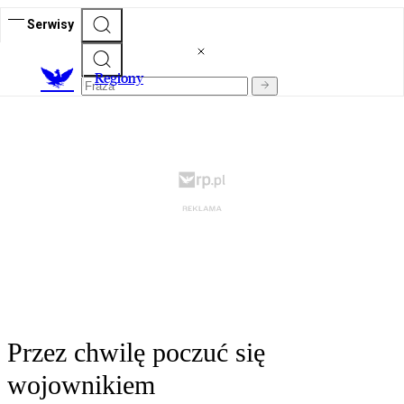
Serwisy
R
egiony
Przez chwilę poczuć się
wojownikiem