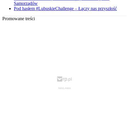
Samorządów
Pod hasłem #LubuskieChallenge – Łączy nas przyszłość
Promowane treści