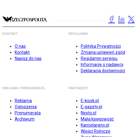
KONTAKT
REGULAMIN
O nas
Polityka Prywatności
Kontakt
Zmiana ustawień zgód
Napisz do nas
Regulamin serwisu
Informacje o nadawcy
Deklaracja dostępności
REKLAMA I PRENUMERATA
PARTNERZY
Reklama
E-kiosk.pl
Ogłoszenia
E-gazety.pl
Prenumerata
Nexto.pl
Archiwum
Mała księgowość
Kancelarierp.pl
Wieści Rolnicze