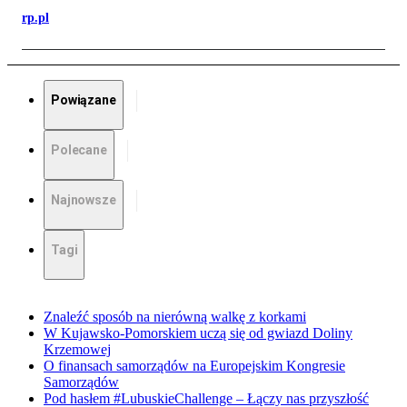
rp.pl
Powiązane
Polecane
Najnowsze
Tagi
Znaleźć sposób na nierówną walkę z korkami
W Kujawsko-Pomorskiem uczą się od gwiazd Doliny
Krzemowej
O finansach samorządów na Europejskim Kongresie
Samorządów
Pod hasłem #LubuskieChallenge – Łączy nas przyszłość