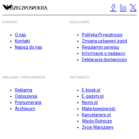
KONTAKT
REGULAMIN
O nas
Polityka Prywatności
Kontakt
Zmiana ustawień zgód
Napisz do nas
Regulamin serwisu
Informacje o nadawcy
Deklaracja dostępności
REKLAMA I PRENUMERATA
PARTNERZY
Reklama
E-kiosk.pl
Ogłoszenia
E-gazety.pl
Prenumerata
Nexto.pl
Archiwum
Mała księgowość
Kancelarierp.pl
Wieści Rolnicze
Życie Warszawy