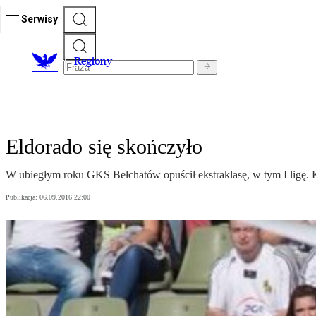
Serwisy
R
egiony
Eldorado się skończyło
W ubiegłym roku GKS Bełchatów opuścił ekstraklasę, w tym I ligę. Ko
Publikacja:
06.09.2016 22:00