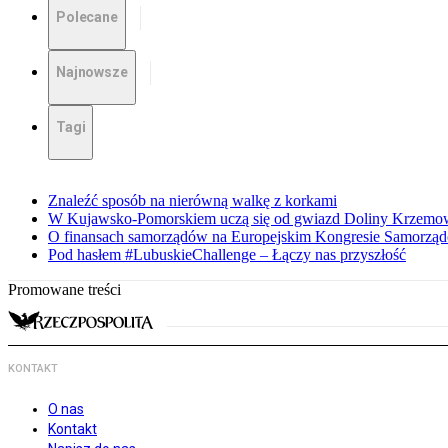
Polecane
Najnowsze
Tagi
Znaleźć sposób na nierówną walkę z korkami
W Kujawsko-Pomorskiem uczą się od gwiazd Doliny Krzemo
O finansach samorządów na Europejskim Kongresie Samorzą
Pod hasłem #LubuskieChallenge – Łączy nas przyszłość
Promowane treści
KONTAKT
O nas
Kontakt