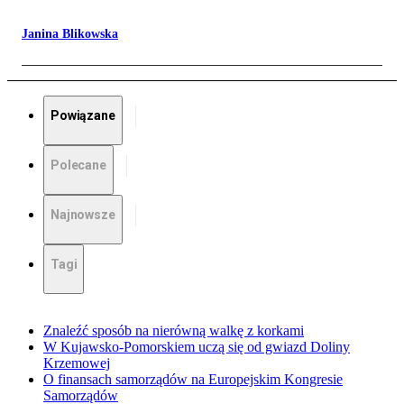
Janina Blikowska
Powiązane
Polecane
Najnowsze
Tagi
Znaleźć sposób na nierówną walkę z korkami
W Kujawsko-Pomorskiem uczą się od gwiazd Doliny
Krzemowej
O finansach samorządów na Europejskim Kongresie
Samorządów