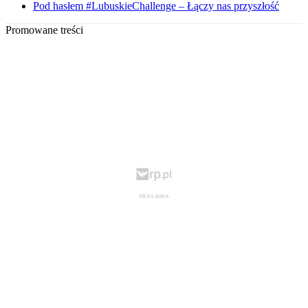
Pod hasłem #LubuskieChallenge – Łączy nas przyszłość
Promowane treści