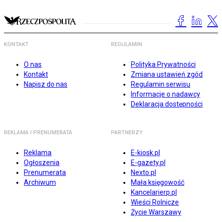
KONTAKT
REGULAMIN
O nas
Polityka Prywatności
Kontakt
Zmiana ustawień zgód
Napisz do nas
Regulamin serwisu
Informacje o nadawcy
Deklaracja dostępności
REKLAMA I PRENUMERATA
PARTNERZY
Reklama
E-kiosk.pl
Ogłoszenia
E-gazety.pl
Prenumerata
Nexto.pl
Archiwum
Mała księgowość
Kancelarierp.pl
Wieści Rolnicze
Życie Warszawy