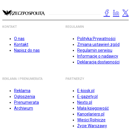
KONTAKT
REGULAMIN
O nas
Polityka Prywatności
Kontakt
Zmiana ustawień zgód
Napisz do nas
Regulamin serwisu
Informacje o nadawcy
Deklaracja dostępności
REKLAMA I PRENUMERATA
PARTNERZY
Reklama
E-kiosk.pl
Ogłoszenia
E-gazety.pl
Prenumerata
Nexto.pl
Archiwum
Mała księgowość
Kancelarierp.pl
Wieści Rolnicze
Życie Warszawy