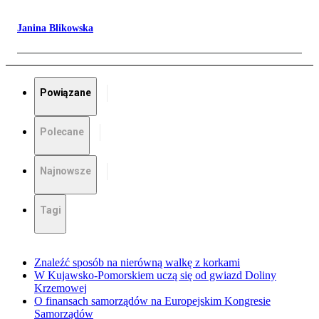
Janina Blikowska
Powiązane
Polecane
Najnowsze
Tagi
Znaleźć sposób na nierówną walkę z korkami
W Kujawsko-Pomorskiem uczą się od gwiazd Doliny
Krzemowej
O finansach samorządów na Europejskim Kongresie
Samorządów