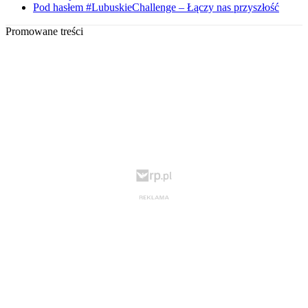
Pod hasłem #LubuskieChallenge – Łączy nas przyszłość
Promowane treści