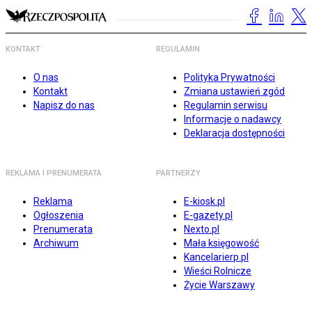
KONTAKT
REGULAMIN
O nas
Polityka Prywatności
Kontakt
Zmiana ustawień zgód
Napisz do nas
Regulamin serwisu
Informacje o nadawcy
Deklaracja dostępności
REKLAMA I PRENUMERATA
PARTNERZY
Reklama
E-kiosk.pl
Ogłoszenia
E-gazety.pl
Prenumerata
Nexto.pl
Archiwum
Mała księgowość
Kancelarierp.pl
Wieści Rolnicze
Życie Warszawy