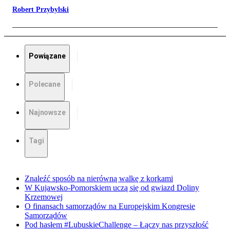
Robert Przybylski
Powiązane
Polecane
Najnowsze
Tagi
Znaleźć sposób na nierówną walkę z korkami
W Kujawsko-Pomorskiem uczą się od gwiazd Doliny
Krzemowej
O finansach samorządów na Europejskim Kongresie
Samorządów
Pod hasłem #LubuskieChallenge – Łączy nas przyszłość