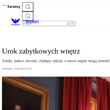
Serwisy
R
egiony
Urok zabytkowych wnętrz
Zamki, pałace, dworki, chałupy, młyny, a nawet stajnie mogą zmienić s
Publikacja:
12.06.2016 23:00