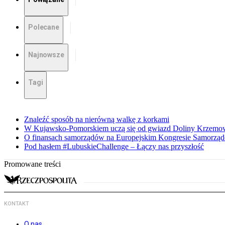
Polecane
Najnowsze
Tagi
Znaleźć sposób na nierówną walkę z korkami
W Kujawsko-Pomorskiem uczą się od gwiazd Doliny Krzemo
O finansach samorządów na Europejskim Kongresie Samorzą
Pod hasłem #LubuskieChallenge – Łączy nas przyszłość
Promowane treści
KONTAKT
O nas