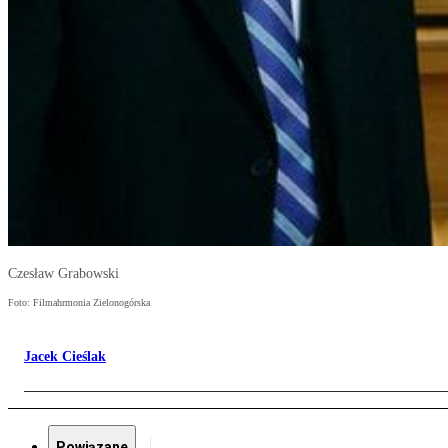
Czesław Grabowski
Foto: Filmahrmonia Zielonogórska
Jacek Cieślak
Powiązane