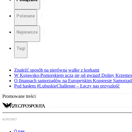
Polecane
Najnowsze
Tagi
Znaleźć sposób na nierówną walkę z korkami
W Kujawsko-Pomorskiem uczą się od gwiazd Doliny Krzemo
O finansach samorządów na Europejskim Kongresie Samorzą
Pod hasłem #LubuskieChallenge – Łączy nas przyszłość
Promowane treści
KONTAKT
O nas