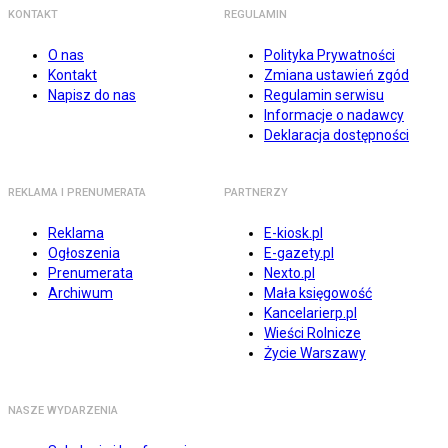
KONTAKT
REGULAMIN
O nas
Polityka Prywatności
Kontakt
Zmiana ustawień zgód
Napisz do nas
Regulamin serwisu
Informacje o nadawcy
Deklaracja dostępności
REKLAMA I PRENUMERATA
PARTNERZY
Reklama
E-kiosk.pl
Ogłoszenia
E-gazety.pl
Prenumerata
Nexto.pl
Archiwum
Mała księgowość
Kancelarierp.pl
Wieści Rolnicze
Życie Warszawy
NASZE WYDARZENIA