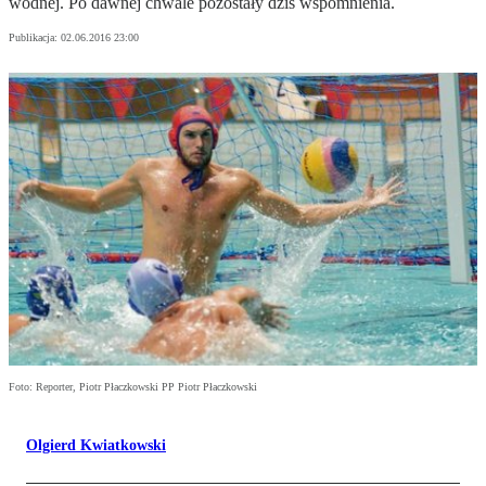
wodnej. Po dawnej chwale pozostały dziś wspomnienia.
Publikacja:
02.06.2016 23:00
Foto: Reporter, Piotr Płaczkowski PP Piotr Płaczkowski
Olgierd Kwiatkowski