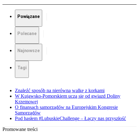
Powiązane
Polecane
Najnowsze
Tagi
Znaleźć sposób na nierówną walkę z korkami
W Kujawsko-Pomorskiem uczą się od gwiazd Doliny
Krzemowej
O finansach samorządów na Europejskim Kongresie
Samorządów
Pod hasłem #LubuskieChallenge – Łączy nas przyszłość
Promowane treści