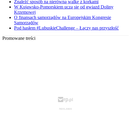
Znaleźć sposób na nierówną walkę z korkami
W Kujawsko-Pomorskiem uczą się od gwiazd Doliny
Krzemowej
O finansach samorządów na Europejskim Kongresie
Samorządów
Pod hasłem #LubuskieChallenge – Łączy nas przyszłość
Promowane treści