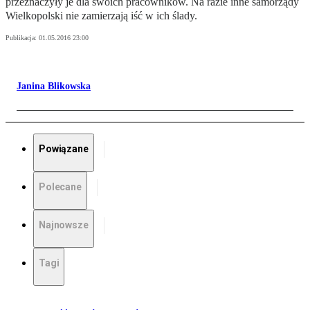
przeznaczyły je dla swoich pracowników. Na razie inne samorządy
Wielkopolski nie zamierzają iść w ich ślady.
Publikacja:
01.05.2016 23:00
Janina Blikowska
Powiązane
Polecane
Najnowsze
Tagi