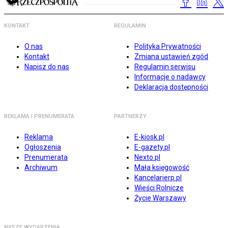
KONTAKT
REGULAMIN
O nas
Polityka Prywatności
Kontakt
Zmiana ustawień zgód
Napisz do nas
Regulamin serwisu
Informacje o nadawcy
Deklaracja dostępności
REKLAMA I PRENUMERATA
PARTNERZY
Reklama
E-kiosk.pl
Ogłoszenia
E-gazety.pl
Prenumerata
Nexto.pl
Archiwum
Mała księgowość
Kancelarierp.pl
Wieści Rolnicze
Życie Warszawy
NASZE WYDARZENIA