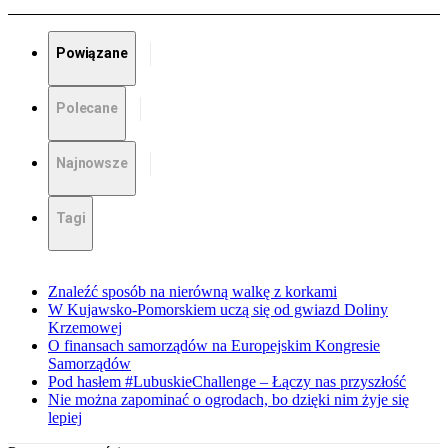
Powiązane
Polecane
Najnowsze
Tagi
Znaleźć sposób na nierówną walkę z korkami
W Kujawsko-Pomorskiem uczą się od gwiazd Doliny
Krzemowej
O finansach samorządów na Europejskim Kongresie
Samorządów
Pod hasłem #LubuskieChallenge – Łączy nas przyszłość
Nie można zapominać o ogrodach, bo dzięki nim żyje się
lepiej