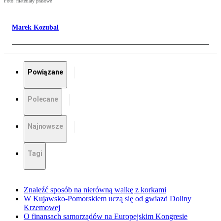
Foto: materiały prasowe
Marek Kozubal
Powiązane
Polecane
Najnowsze
Tagi
Znaleźć sposób na nierówną walkę z korkami
W Kujawsko-Pomorskiem uczą się od gwiazd Doliny
Krzemowej
O finansach samorządów na Europejskim Kongresie