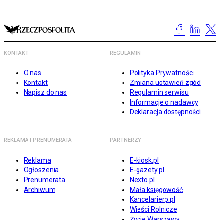
KONTAKT
REGULAMIN
O nas
Polityka Prywatności
Kontakt
Zmiana ustawień zgód
Napisz do nas
Regulamin serwisu
Informacje o nadawcy
Deklaracja dostępności
REKLAMA I PRENUMERATA
PARTNERZY
Reklama
E-kiosk.pl
Ogłoszenia
E-gazety.pl
Prenumerata
Nexto.pl
Archiwum
Mała księgowość
Kancelarierp.pl
Wieści Rolnicze
Życie Warszawy