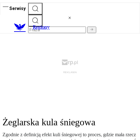
Serwisy
R
egiony
Żeglarska kula śniegowa
Zgodnie z definicją efekt kuli śniegowej to proces, gdzie mała rzecz