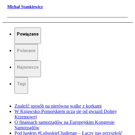
Michał Stankiewicz
Powiązane
Polecane
Najnowsze
Tagi
Znaleźć sposób na nierówną walkę z korkami
W Kujawsko-Pomorskiem uczą się od gwiazd Doliny
Krzemowej
O finansach samorządów na Europejskim Kongresie
Samorządów
Pod hasłem #LubuskieChallenge – Łączy nas przyszłość