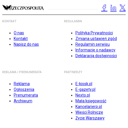
KONTAKT
REGULAMIN
O nas
Polityka Prywatności
Kontakt
Zmiana ustawień zgód
Napisz do nas
Regulamin serwisu
Informacje o nadawcy
Deklaracja dostępności
REKLAMA I PRENUMERATA
PARTNERZY
Reklama
E-kiosk.pl
Ogłoszenia
E-gazety.pl
Prenumerata
Nexto.pl
Archiwum
Mała księgowość
Kancelarierp.pl
Wieści Rolnicze
Życie Warszawy