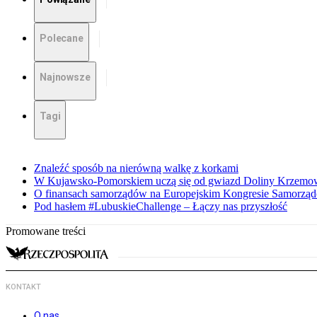
Polecane
Najnowsze
Tagi
Znaleźć sposób na nierówną walkę z korkami
W Kujawsko-Pomorskiem uczą się od gwiazd Doliny Krzemo
O finansach samorządów na Europejskim Kongresie Samorzą
Pod hasłem #LubuskieChallenge – Łączy nas przyszłość
Promowane treści
KONTAKT
O nas