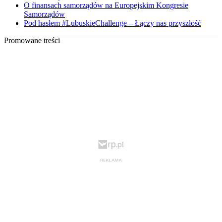
O finansach samorządów na Europejskim Kongresie
Samorządów
Pod hasłem #LubuskieChallenge – Łączy nas przyszłość
Promowane treści