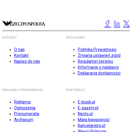
KONTAKT
REGULAMIN
O nas
Polityka Prywatności
Kontakt
Zmiana ustawień zgód
Napisz do nas
Regulamin serwisu
Informacje o nadawcy
Deklaracja dostępności
REKLAMA I PRENUMERATA
PARTNERZY
Reklama
E-kiosk.pl
Ogłoszenia
E-gazety.pl
Prenumerata
Nexto.pl
Archiwum
Mała księgowość
Kancelarierp.pl
Wieści Rolnicze