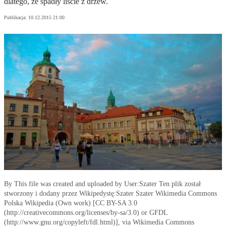
dlatego, że spadły liście z drzew.
Publikacja:
10.12.2015 21:00
By This file was created and uploaded by User:Szater Ten plik został
stworzony i dodany przez Wikipedystę:Szater Szater Wikimedia Commons
Polska Wikipedia (Own work) [CC BY-SA 3.0
(http://creativecommons.org/licenses/by-sa/3.0) or GFDL
(http://www.gnu.org/copyleft/fdl.html)], via Wikimedia Commons