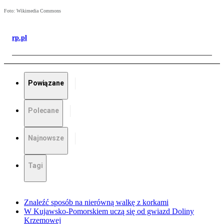
Foto: Wikimedia Commons
rp.pl
Powiązane
Polecane
Najnowsze
Tagi
Znaleźć sposób na nierówną walkę z korkami
W Kujawsko-Pomorskiem uczą się od gwiazd Doliny
Krzemowej