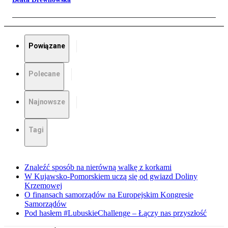
Powiązane
Polecane
Najnowsze
Tagi
Znaleźć sposób na nierówną walkę z korkami
W Kujawsko-Pomorskiem uczą się od gwiazd Doliny
Krzemowej
O finansach samorządów na Europejskim Kongresie
Samorządów
Pod hasłem #LubuskieChallenge – Łączy nas przyszłość