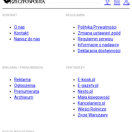
KONTAKT
REGULAMIN
O nas
Polityka Prywatności
Kontakt
Zmiana ustawień zgód
Napisz do nas
Regulamin serwisu
Informacje o nadawcy
Deklaracja dostępności
REKLAMA I PRENUMERATA
PARTNERZY
Reklama
E-kiosk.pl
Ogłoszenia
E-gazety.pl
Prenumerata
Nexto.pl
Archiwum
Mała księgowość
Kancelarierp.pl
Wieści Rolnicze
Życie Warszawy
NASZE WYDARZENIA