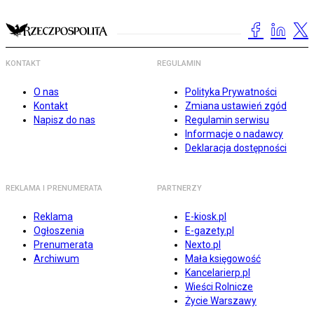
KONTAKT
REGULAMIN
O nas
Polityka Prywatności
Kontakt
Zmiana ustawień zgód
Napisz do nas
Regulamin serwisu
Informacje o nadawcy
Deklaracja dostępności
REKLAMA I PRENUMERATA
PARTNERZY
Reklama
E-kiosk.pl
Ogłoszenia
E-gazety.pl
Prenumerata
Nexto.pl
Archiwum
Mała księgowość
Kancelarierp.pl
Wieści Rolnicze
Życie Warszawy