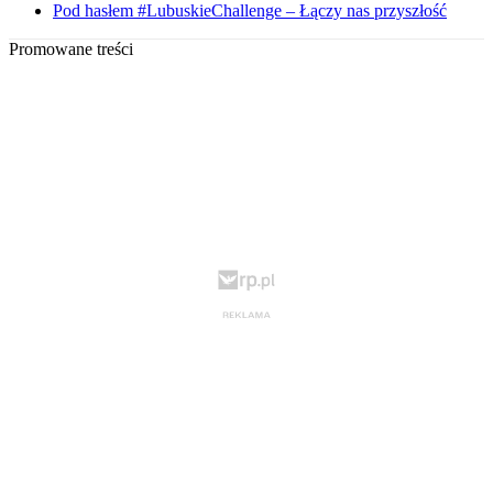
Pod hasłem #LubuskieChallenge – Łączy nas przyszłość
Promowane treści