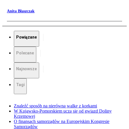
Anita Błaszczak
Powiązane
Polecane
Najnowsze
Tagi
Znaleźć sposób na nierówną walkę z korkami
W Kujawsko-Pomorskiem uczą się od gwiazd Doliny
Krzemowej
O finansach samorządów na Europejskim Kongresie
Samorządów