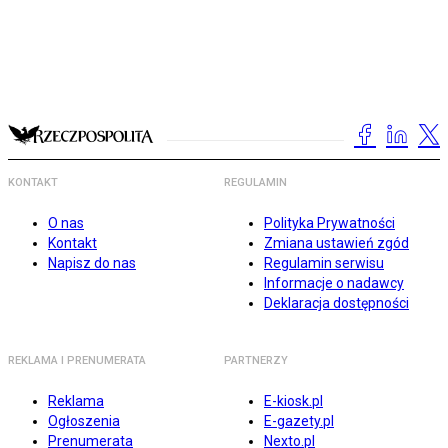
KONTAKT
REGULAMIN
O nas
Polityka Prywatności
Kontakt
Zmiana ustawień zgód
Napisz do nas
Regulamin serwisu
Informacje o nadawcy
Deklaracja dostępności
REKLAMA I PRENUMERATA
PARTNERZY
Reklama
E-kiosk.pl
Ogłoszenia
E-gazety.pl
Prenumerata
Nexto.pl