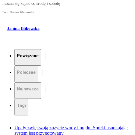
można się kąpać co środę i sobotę
Foto: Tomasz Warszewski
Janina Blikowska
Powiązane
Polecane
Najnowsze
Tagi
Upały zwiększają zużycie wody i prądu. Spółki uspokajają:
system jest przygotowany