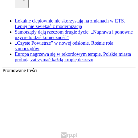
Lokalne ciepłownie nie skorzystają na zmianach w ETS.
Lepiej nie zwlekać z modernizacją
Samorządy dają rzeczom drugie życie. „Naprawa i ponowne
użycie to dziś konieczność”
„Czyste Powietrze” w nowej odsłonie. Rośnie rola
samorządów
Europa nagrzewa się w rekordowym tempie. Polskie miasta
próbują zatrzymać każdą kroplę deszczu
Promowane treści