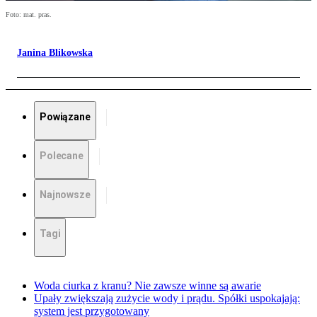
Foto: mat. pras.
Janina Blikowska
Powiązane
Polecane
Najnowsze
Tagi
Woda ciurka z kranu? Nie zawsze winne są awarie
Upały zwiększają zużycie wody i prądu. Spółki uspokajają:
system jest przygotowany