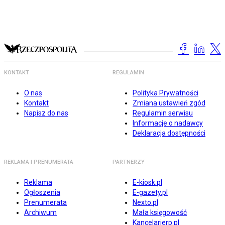
KONTAKT
REGULAMIN
O nas
Polityka Prywatności
Kontakt
Zmiana ustawień zgód
Napisz do nas
Regulamin serwisu
Informacje o nadawcy
Deklaracja dostępności
REKLAMA I PRENUMERATA
PARTNERZY
Reklama
E-kiosk.pl
Ogłoszenia
E-gazety.pl
Prenumerata
Nexto.pl
Archiwum
Mała księgowość
Kancelarierp.pl