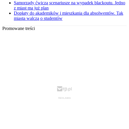
Samorządy ćwiczą scenariusze na wypadek blackoutu. Jedno
z miast ma już plan
Dopłaty do akademików i mieszkania dla absolwentów. Tak
miasta walczą o studentów
Promowane treści