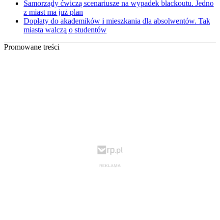
Samorządy ćwiczą scenariusze na wypadek blackoutu. Jedno
z miast ma już plan
Dopłaty do akademików i mieszkania dla absolwentów. Tak
miasta walczą o studentów
Promowane treści