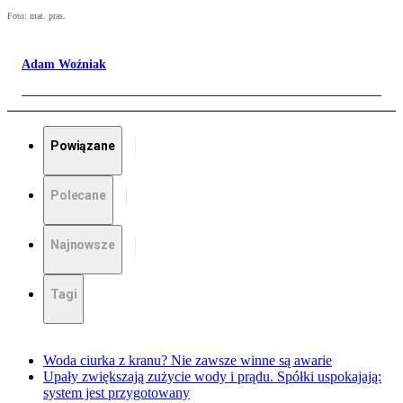
Foto: mat. pras.
Adam Woźniak
Powiązane
Polecane
Najnowsze
Tagi
Woda ciurka z kranu? Nie zawsze winne są awarie
Upały zwiększają zużycie wody i prądu. Spółki uspokajają:
system jest przygotowany