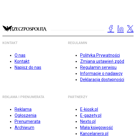
KONTAKT
REGULAMIN
O nas
Polityka Prywatności
Kontakt
Zmiana ustawień zgód
Napisz do nas
Regulamin serwisu
Informacje o nadawcy
Deklaracja dostępności
REKLAMA I PRENUMERATA
PARTNERZY
Reklama
E-kiosk.pl
Ogłoszenia
E-gazety.pl
Prenumerata
Nexto.pl
Archiwum
Mała księgowość
Kancelarierp.pl