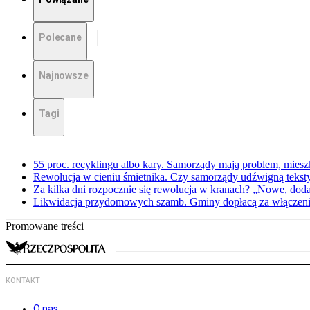
Polecane
Najnowsze
Tagi
55 proc. recyklingu albo kary. Samorządy mają problem, miesz
Rewolucja w cieniu śmietnika. Czy samorządy udźwigną teksty
Za kilka dni rozpocznie się rewolucja w kranach? „Nowe, dod
Likwidacja przydomowych szamb. Gminy dopłacą za włączenie 
Promowane treści
KONTAKT
O nas