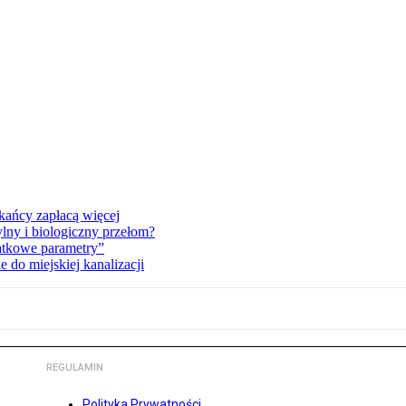
kańcy zapłacą więcej
lny i biologiczny przełom?
atkowe parametry”
do miejskiej kanalizacji
REGULAMIN
Polityka Prywatności