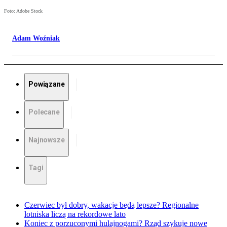
Foto: Adobe Stock
Adam Woźniak
Powiązane
Polecane
Najnowsze
Tagi
Czerwiec był dobry, wakacje będą lepsze? Regionalne
lotniska liczą na rekordowe lato
Koniec z porzuconymi hulajnogami? Rząd szykuje nowe