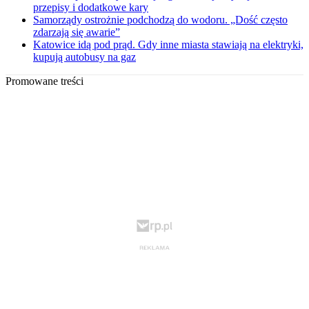
przepisy i dodatkowe kary
Samorządy ostrożnie podchodzą do wodoru. „Dość często
zdarzają się awarie”
Katowice idą pod prąd. Gdy inne miasta stawiają na elektryki,
kupują autobusy na gaz
Promowane treści