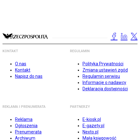
KONTAKT
REGULAMIN
O nas
Polityka Prywatności
Kontakt
Zmiana ustawień zgód
Napisz do nas
Regulamin serwisu
Informacje o nadawcy
Deklaracja dostępności
REKLAMA I PRENUMERATA
PARTNERZY
Reklama
E-kiosk.pl
Ogłoszenia
E-gazety.pl
Prenumerata
Nexto.pl
Archiwum
Mała księgowość